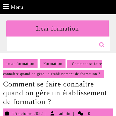
Aller
Menu
Menu
au
contenu
Aller
Ircar formation
au
contenu
Search
for:
Ircar formation
Formation
Comment se faire
connaître quand on gère un établissement de formation ?
Comment se faire connaître
quand on gère un établissement
de formation ?
25
admin
25 octobre 2022
admin
0