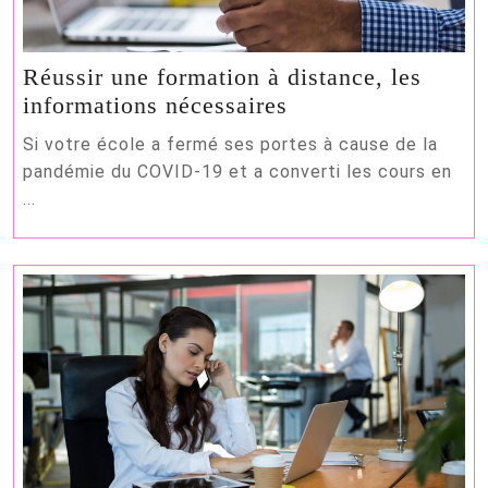
Réussir une formation à distance, les
Réussir
informations nécessaires
une
Si votre école a fermé ses portes à cause de la
formation
pandémie du COVID-19 et a converti les cours en
à
...
distance,
les
informations
nécessaires