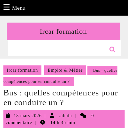
Aller
Menu
Menu
au
contenu
Aller
Ircar formation
au
contenu
Search
for:
Ircar formation
Emploi & Métier
Bus : quelles
compétences pour en conduire un ?
Bus : quelles compétences pour
en conduire un ?
18
admin
18 mars 2026
admin
0
mars
commentaire
14 h 35 min