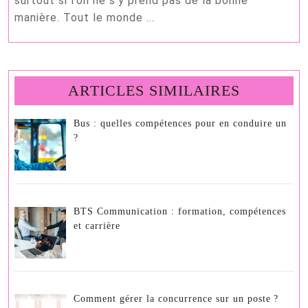
surtout si l’on ne s’y prend pas de la bonne
trou
manière. Tout le monde ...
un
emp
?
ARTICLES SIMILAIRES
Bus : quelles compétences pour en conduire un
?
BTS Communication : formation, compétences
et carrière
Comment gérer la concurrence sur un poste ?