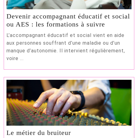
Devenir accompagnant éducatif et social
Devenir
ou AES : les formations à suivre
accompagn
L’accompagnant éducatif et social vient en aide
éducatif
aux personnes souffrant d’une maladie ou d’un
et
manque d’autonomie. Il intervient régulièrement,
social
voire ...
ou
AES
:
les
formations
à
suivre
Le
Le métier du bruiteur