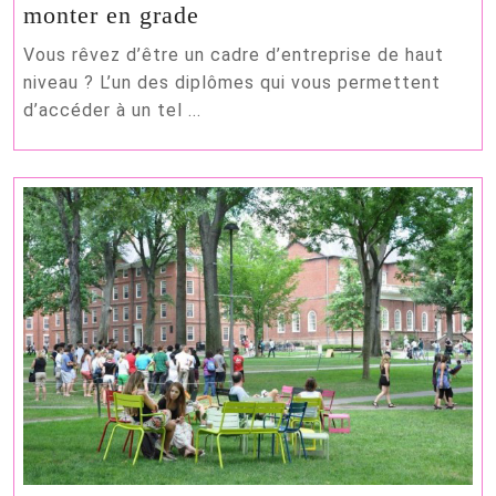
La
monter en grade
formation
Vous rêvez d’être un cadre d’entreprise de haut
en
niveau ? L’un des diplômes qui vous permettent
Executive
d’accéder à un tel ...
MBA
(Master
of
Business
Administration)
:
la
clé
pour
monter
en
grade