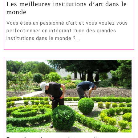
Les meilleures institutions d’art dans le
Les
monde
meilleures
Vous êtes un passionné d’art et vous voulez vous
institutions
perfectionner en intégrant l’une des grandes
d’art
institutions dans le monde ? ...
dans
le
monde