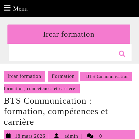
Aller
Menu
Menu
au
contenu
Aller
Ircar formation
au
contenu
Search
for:
Ircar formation
Formation
BTS Communication :
formation, compétences et carrière
BTS Communication :
formation, compétences et
carrière
18
admin
18 mars 2026
admin
0