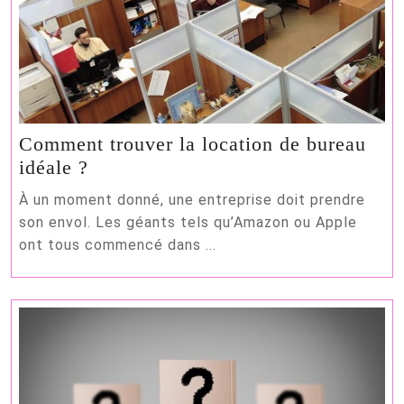
Comment trouver la location de bureau
Comment
idéale ?
trouver
À un moment donné, une entreprise doit prendre
la
son envol. Les géants tels qu’Amazon ou Apple
location
ont tous commencé dans ...
de
bureau
idéale
?