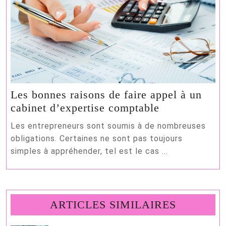
Les bonnes raisons de faire appel à un
Les
cabinet d’expertise comptable
bonnes
Les entrepreneurs sont soumis à de nombreuses
raisons
obligations. Certaines ne sont pas toujours
de
simples à appréhender, tel est le cas ...
faire
appel
à
un
ARTICLES SIMILAIRES
cabinet
d’expertise