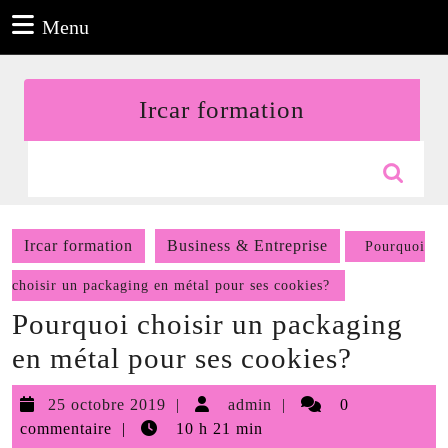
Aller
Menu
Menu
au
contenu
Aller
Ircar formation
au
contenu
Search
for:
Ircar formation
Business & Entreprise
Pourquoi
choisir un packaging en métal pour ses cookies?
Pourquoi choisir un packaging
en métal pour ses cookies?
25
admin
25 octobre 2019
admin
0
octobre
commentaire
10 h 21 min