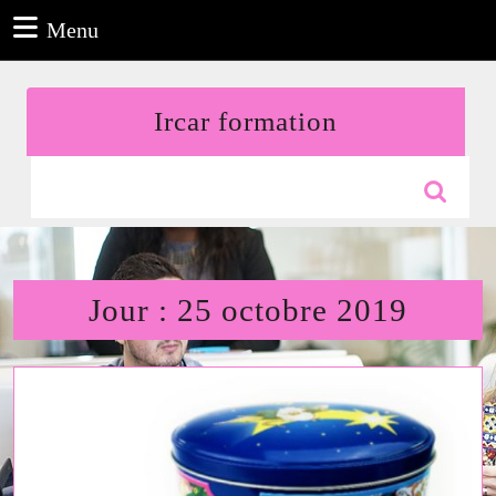
Aller
Menu
Menu
au
contenu
Aller
Ircar formation
au
contenu
Search
for:
Jour :
25 octobre 2019