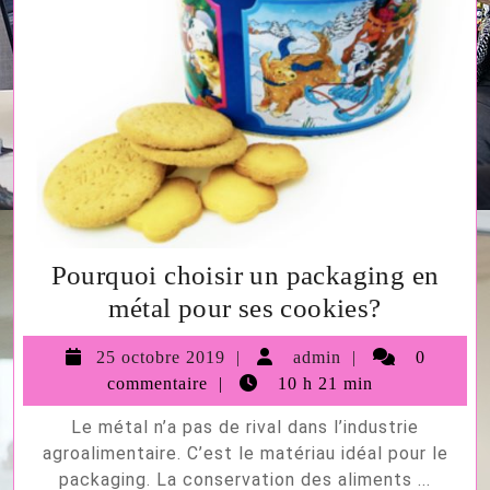
Pourquoi choisir un packaging en
Pourquoi
métal pour ses cookies?
choisir
25
admin
25 octobre 2019
admin
0
un
octobre
commentaire
10 h 21 min
packagin
2019
Le métal n’a pas de rival dans l’industrie
en
agroalimentaire. C’est le matériau idéal pour le
métal
packaging. La conservation des aliments ...