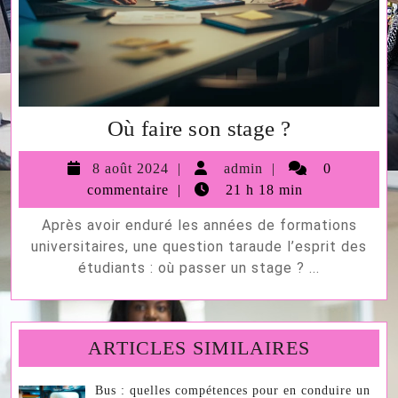
Où
Où faire son stage ?
faire
8
admin
8 août 2024
admin
0
son
août
commentaire
21 h 18 min
stage
2024
Après avoir enduré les années de formations
?
universitaires, une question taraude l’esprit des
étudiants : où passer un stage ? ...
ARTICLES SIMILAIRES
Bus : quelles compétences pour en conduire un