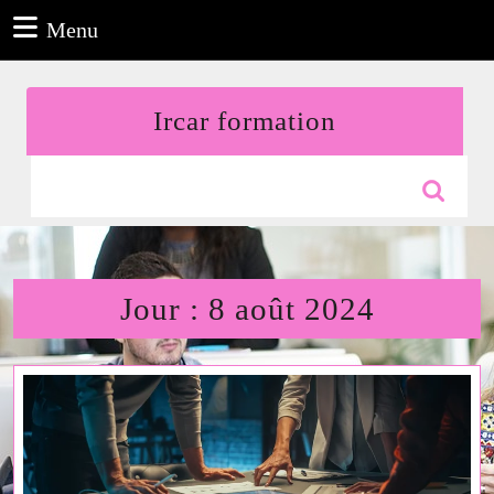
Aller
Menu
Menu
au
contenu
Aller
Ircar formation
au
contenu
Search
for:
Jour :
8 août 2024