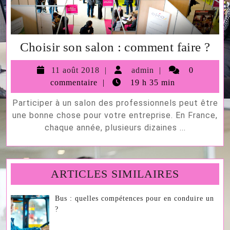
Cho
Choisir son salon : comment faire ?
son
11
admin
11 août 2018
admin
0
sal
août
commentaire
19 h 35 min
:
2018
Participer à un salon des professionnels peut être
co
une bonne chose pour votre entreprise. En France,
fair
chaque année, plusieurs dizaines ...
?
ARTICLES SIMILAIRES
Bus : quelles compétences pour en conduire un
?